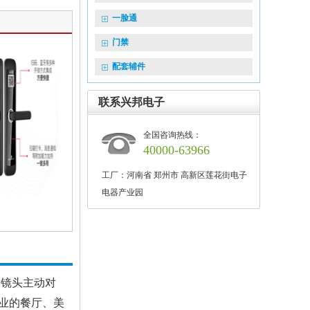
一脸通
门禁
配套辅件
联系兴邦电子
全国咨询热线：
40000-63966
工厂：河南省 郑州市 高新区莲花街电子
电器产业园
描镜头主动对
业的餐厅、美