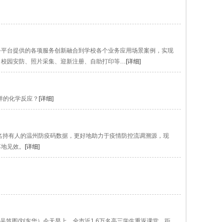
务平台提供的各项服务创新融合到学校各个业务应用场景案例，实现
、校园安防、照片采集、迎新注册、自助打印等…
[详细]
样的化学反应？
[详细]
实名持有人的温州防疫码数据，更好地助力于疫情防控流调溯源，现
落地见效。
[详细]
图/刘东华）今天早上，全市近1.6万名高三学生重返课堂。距