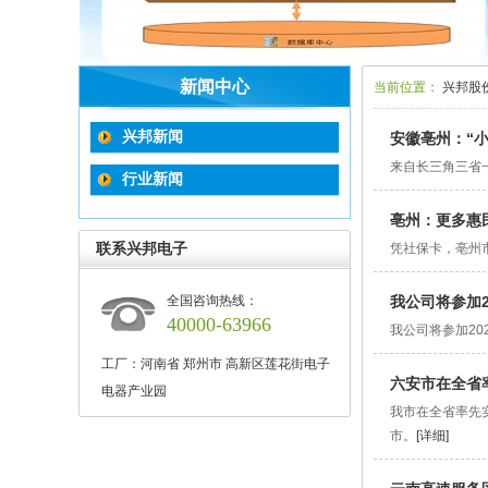
新闻中心
当前位置：
兴邦股
兴邦新闻
安徽亳州：“
来自长三角三省
行业新闻
亳州：更多惠
联系兴邦电子
凭社保卡，亳州
全国咨询热线：
我公司将参加2
40000-63966
我公司将参加20
工厂：河南省 郑州市 高新区莲花街电子
六安市在全省
电器产业园
我市在全省率先实
市。
[详细]