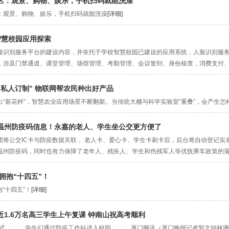
区：观景、购物、娱乐，手机扫码就能洗澡
：观景、购物、娱乐，手机扫码就能洗澡
[详细]
”智慧校园应用探索
脸识别服务平台的建设内容，并依托于学校智慧校园已建设的应用系统，人脸识别服
，涉及门禁通道、课堂管理、场馆管理、考勤管理、会议签到、身份核查，消费支付
“私人订制” 物联网帮农民种出好产品
出“新花样”，智慧农业应用场景不断翻新。当传统大棚与科学实验室“重叠”，会产生怎
温州防疫码信息！永嘉的老人、学生坐公交更方便了
团将公交IC卡与防疫数据关联， 老人卡、爱心卡、学生卡刷卡后，后台将自动登记
温州防疫码，同时也有力保障了老年人、残疾人、学生和伤残军人等优抚乘车政策的
 拥抱“十四五”！
抱“十四五”！
[详细]
近1.6万名高三学生上午复课 钟南山祝高考顺利
。 学生们通过防疫工作站进入校园。 厦门网讯（厦门晚报记者郭文娟林珊吴笛