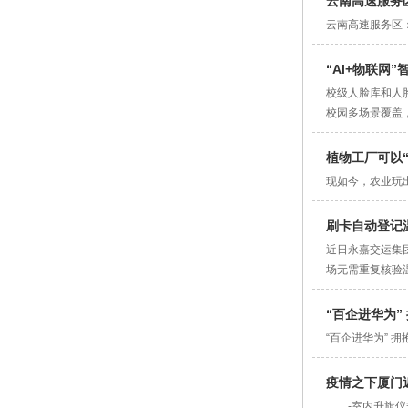
云南高速服务
云南高速服务区
“Al+物联网
校级人脸库和人
校园多场景覆盖
植物工厂可以
现如今，农业玩
刷卡自动登记
近日永嘉交运集
场无需重复核验
“百企进华为”
“百企进华为” 拥
疫情之下厦门
-室内升旗仪式